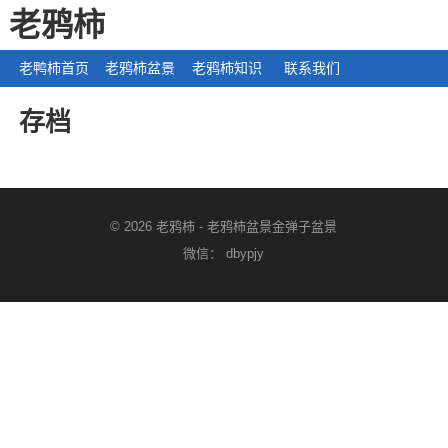
老鸦柿
老鸭柿首页
老鸦柿盆景
老鸦柿知识
联系我们
存档
© 2026
老鸦柿
-
老鸦柿盆景金弹子盆景
微信： dbypjy