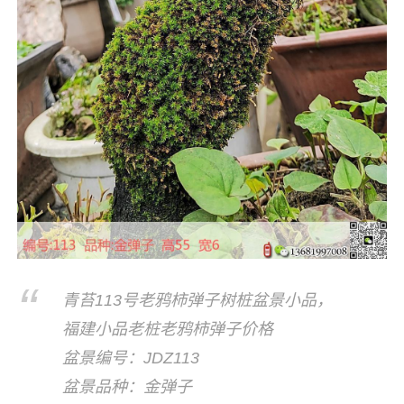
青苔113号老鸦柿弹子树桩盆景小品，
福建小品老桩老鸦柿弹子价格
盆景编号：JDZ113
盆景品种：金弹子