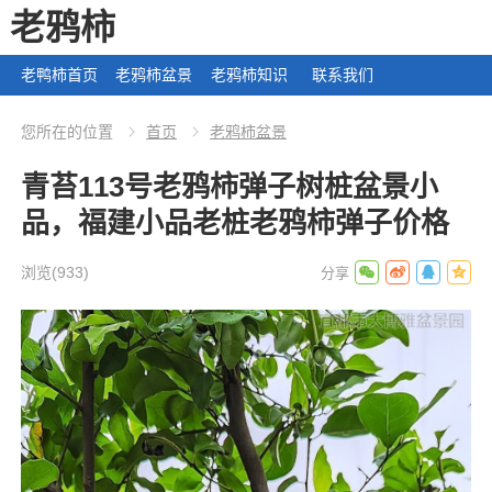
老鸦柿
老鸭柿首页
老鸦柿盆景
老鸦柿知识
联系我们
您所在的位置
首页
老鸦柿盆景
青苔113号老鸦柿弹子树桩盆景小
品，福建小品老桩老鸦柿弹子价格
浏览
(933)