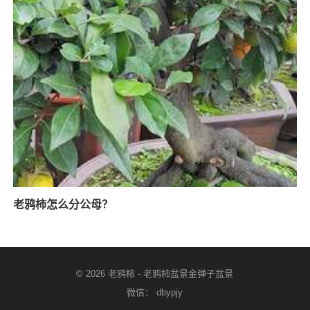
老鸦柿怎么分公母？
© 2026
老鸦柿
-
老鸦柿盆景金弹子盆景
微信： dbypjy