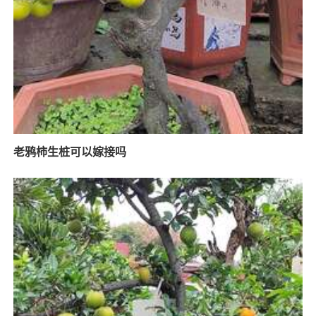
老鸦柿生桩可以嫁接吗