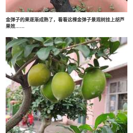
金弹子的果逐渐成熟了，看看这棵金弹子景观树挂上胡芦
果效……