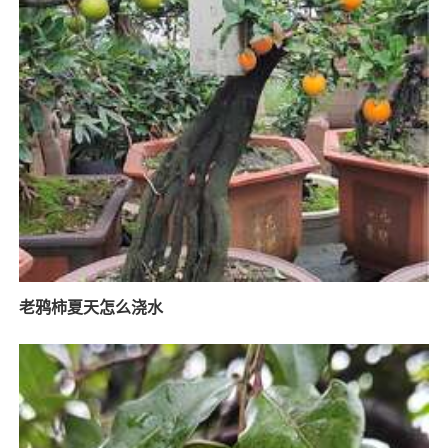
老鸦柿夏天怎么浇水