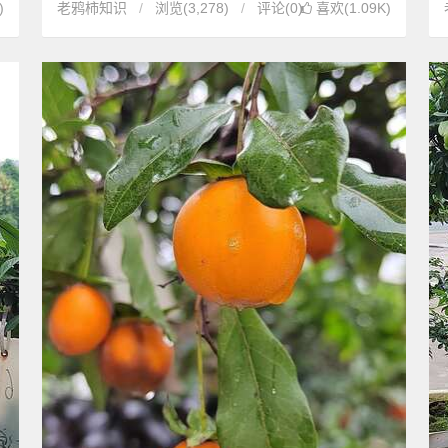
)
老鸦柿知识
浏览
(3,278)
评论(0)
喜欢(1.09K)