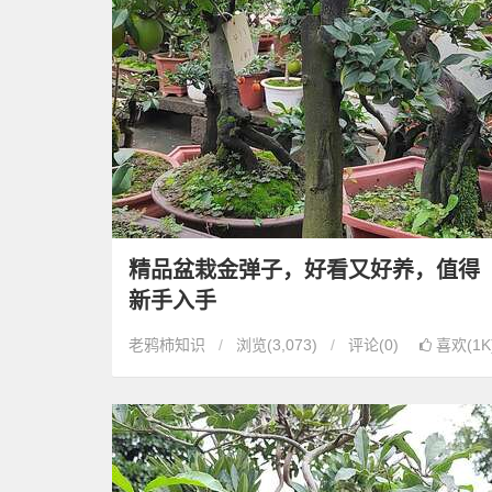
精品盆栽金弹子，好看又好养，值得
新手入手
老鸦柿知识
浏览
(3,073)
评论(0)
喜欢(1K