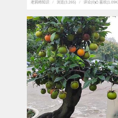
老鸦柿知识
浏览
(3,265)
评论(0)
喜欢(1.09K