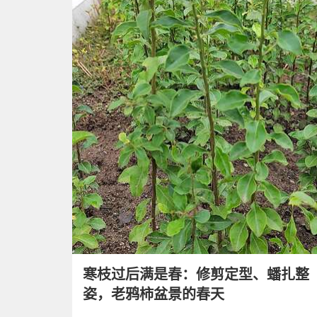
寒枝过后满是春：修剪定型、蟠扎整
姿，老鸦柿盆景的春天