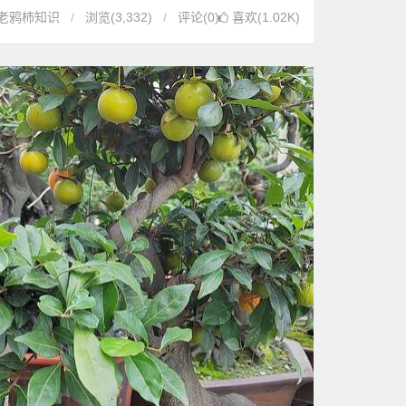
老鸦柿知识
浏览
(3,332)
评论(0)
喜欢(1.02K)