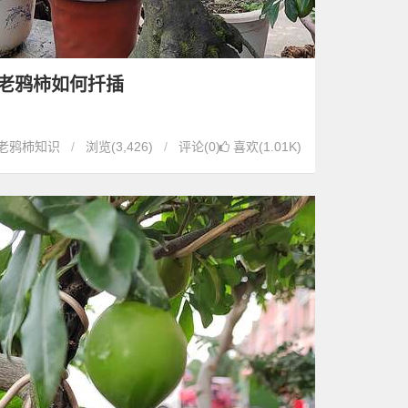
老鸦柿如何扦插
老鸦柿知识
浏览
(3,426)
评论(0)
喜欢(1.01K)