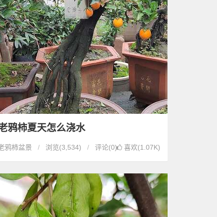
老鸦柿夏天怎么浇水
老鸦柿盆景
浏览
(3,534)
评论(0)
喜欢(1.07K)