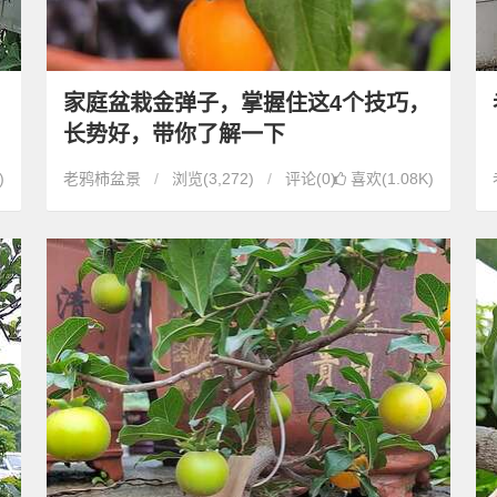
家庭盆栽金弹子，掌握住这4个技巧，
长势好，带你了解一下
)
老鸦柿盆景
浏览
(3,272)
评论(0)
喜欢(1.08K)