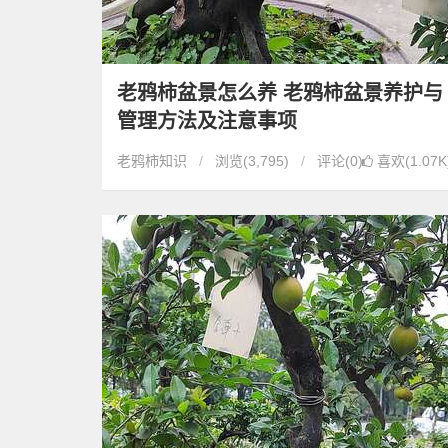
老鸦柿盆景怎么养 老鸦柿盆景养护与
管理方法及注意事项
老鸦柿知识
浏览
(3,795)
评论(0)
喜欢(1.07K