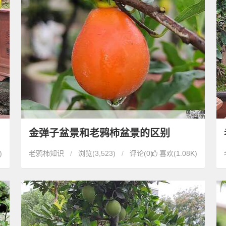
金弹子盆景和老鸦柿盆景的区别
)
老鸦柿知识
浏览
(3,523)
评论(0)
喜欢(1.08K)