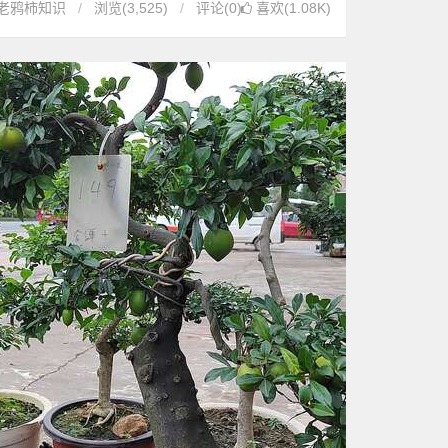
老鸦柿知识
浏览
(3,525)
评论(0)
喜欢(1.08K)