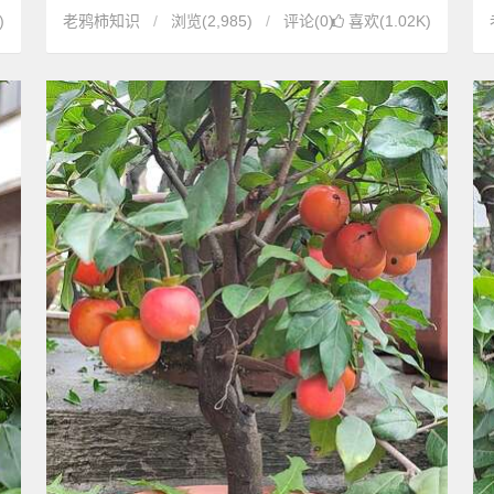
)
老鸦柿知识
浏览
(2,985)
评论(0)
喜欢(1.02K)