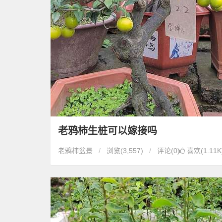
老鸦柿生桩可以嫁接吗
老鸦柿盆景
浏览
(3,557)
评论(0)
喜欢(1.11K