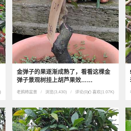
金弹子的果逐渐成熟了，看看这棵金
弹子景观树挂上胡芦果效……
)
老鸦柿盆景
浏览
(3,430)
评论(0)
喜欢(1.07K)