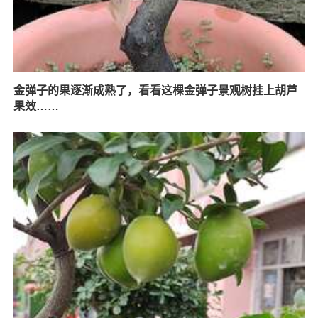
金弹子的果逐渐成熟了，看看这棵金弹子景观树挂上胡芦
果效……