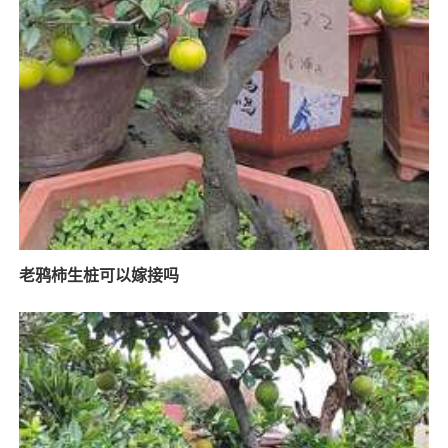
老鸦柿生桩可以嫁接吗