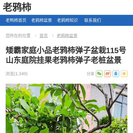
老鸦柿
老鸭柿首页
老鸦柿盆景
老鸦柿知识
联系我们
您所在的位置
首页
老鸦柿盆景
矮霸家庭小品老鸦柿弹子盆栽115号
山东庭院挂果老鸦柿弹子老桩盆景
浏览
(1,340)