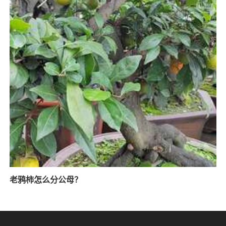
老鸦柿怎么分公母？