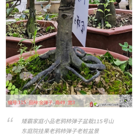
矮霸家庭小品老鸦柿弹子盆栽115号山
东庭院挂果老鸦柿弹子老桩盆景