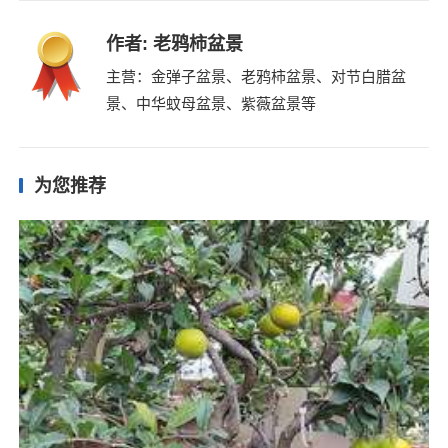
作者:
老鸦柿盆景
主营：金弹子盆景、老鸦柿盆景、对节白腊盆
景、中华蚊母盆景、紫薇盆景等
为您推荐