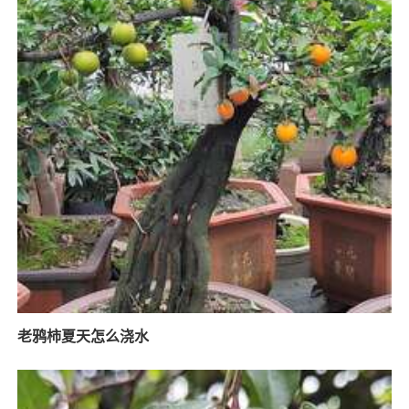
老鸦柿夏天怎么浇水