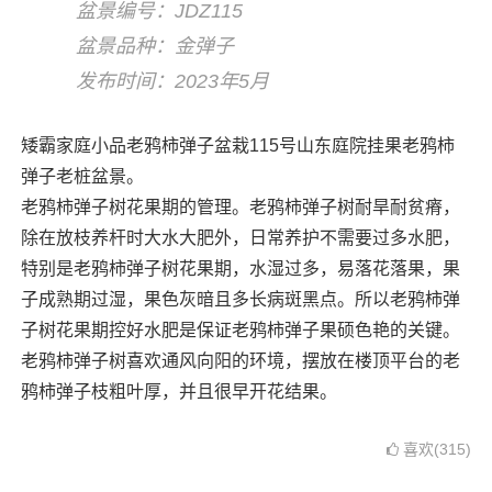
盆景编号：JDZ115
盆景品种：金弹子
发布时间：2023年5月
矮霸家庭小品老鸦柿弹子盆栽115号山东庭院挂果老鸦柿
弹子老桩盆景。
老鸦柿弹子树花果期的管理。老鸦柿弹子树耐旱耐贫瘠，
除在放枝养杆时大水大肥外，日常养护不需要过多水肥，
特别是老鸦柿弹子树花果期，水湿过多，易落花落果，果
子成熟期过湿，果色灰暗且多长病斑黑点。所以老鸦柿弹
子树花果期控好水肥是保证老鸦柿弹子果硕色艳的关键。
老鸦柿弹子树喜欢通风向阳的环境，摆放在楼顶平台的老
鸦柿弹子枝粗叶厚，并且很早开花结果。
喜欢(315)