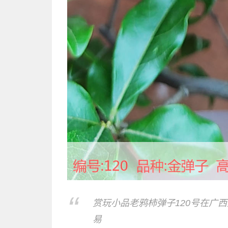
赏玩小品老鸦柿弹子120号在广
易