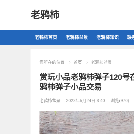
老鸦柿
老鸭柿首页
老鸦柿盆景
老鸦柿知识
联
您所在的位置
首页
老鸦柿盆景
赏玩小品老鸦柿弹子120
鸦柿弹子小品交易
老鸦柿盆景
2023年5月24日 8:40
浏览
(970)