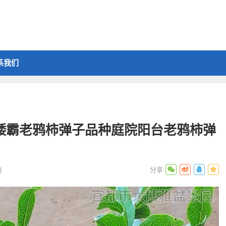
系我们
根矮霸老鸦柿弹子品种庭院阳台老鸦柿弹
)