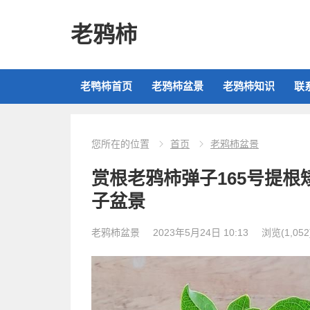
老鸦柿
老鸭柿首页
老鸦柿盆景
老鸦柿知识
联
您所在的位置
首页
老鸦柿盆景
赏根老鸦柿弹子165号提
子盆景
老鸦柿盆景
2023年5月24日 10:13
浏览
(1,052