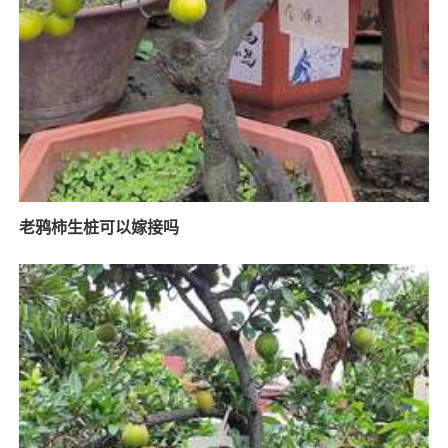
老鸦柿生桩可以嫁接吗