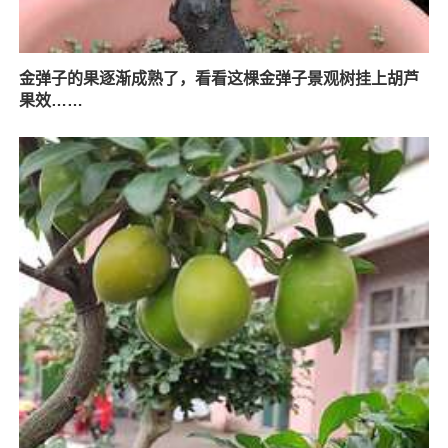
金弹子的果逐渐成熟了，看看这棵金弹子景观树挂上胡芦
果效……