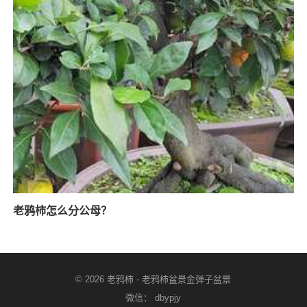
老鸦柿怎么分公母？
© 2026
老鸦柿
-
老鸦柿盆景金弹子盆景
微信： dbypjy