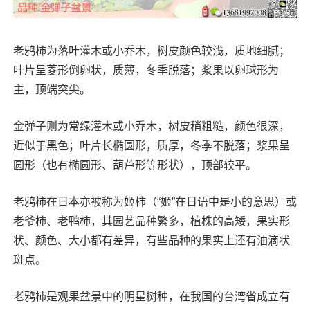
老鸦柿为落叶灌木或小乔木，树皮颜色较浅，质地细腻；
叶片呈菱形倒卵状，质薄，冬季脱落；浆果以卵球形为
主，顶端突尖。
金弹子则为常绿灌木或小乔木，树皮稍粗糙，颜色很深，
近似于黑色；叶片长椭圆形，质厚，冬季不脱落；浆果呈
圆形（也有椭圆形、葫芦形等形状），顶部较平。
老鸦柿在日本亦被称为姬柿（“姬”在日语中是小的意思）或
老爷柿、老鸭柿，其园艺品种繁多，植株的高矮，果实形
状、颜色、大小都有差异，有些品种的果实上还有油滴状
斑点。
老鸦柿是观果盆景中的明星树种，在我国的台湾省成立有