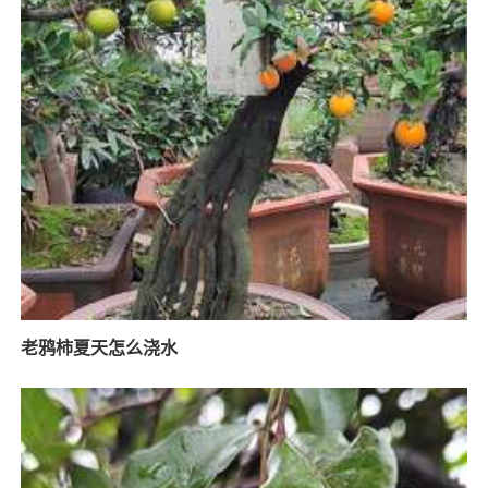
老鸦柿夏天怎么浇水