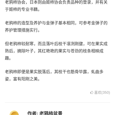
老鸦柿协会，日本则由姬柿协会负责品种的登录，并有关
于姬柿的专业书籍。
老鸦柿的造型及养护与金弹子基本相同，可参考金弹子的
养护管理措施实行。
但老鸦柿较耐寒，而且落叶后枝干凛冽刚健，可在果实成
熟后，摘除叶子，其红艳艳的果实与苍劲的枝条相映成
趣。
老鸦柿即便是果实脱落后，其枝干也筋骨毕露，虬曲多
姿，富有阳刚之美。
喜欢(350)
作者:
老鸦柿盆景