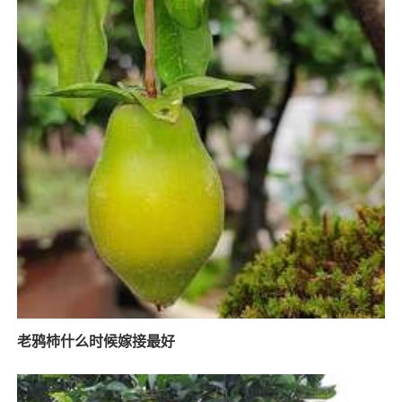
老鸦柿什么时候嫁接最好