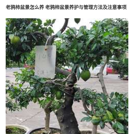
老鸦柿盆景怎么养 老鸦柿盆景养护与管理方法及注意事项