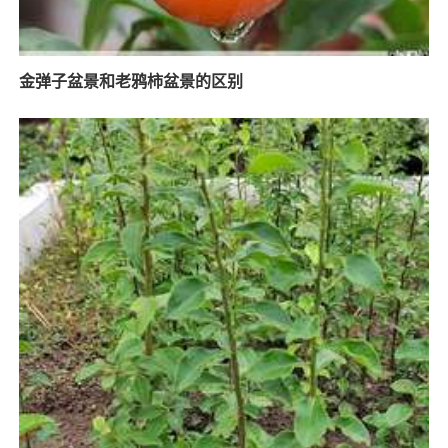
金弹子盆景和老鸦柿盆景的区别