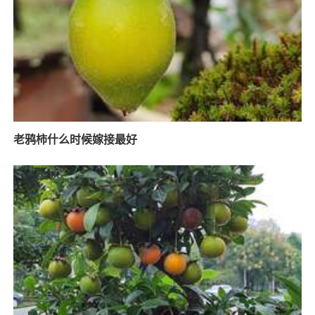
老鸦柿什么时候嫁接最好