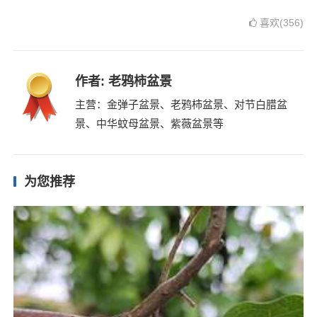
喜欢(356)
作者:
老鸦柿盆景
主营：金弹子盆景、老鸦柿盆景、对节白腊盆
景、中华蚊母盆景、紫薇盆景等
为您推荐