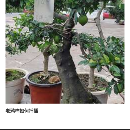
老鸦柿如何扦插