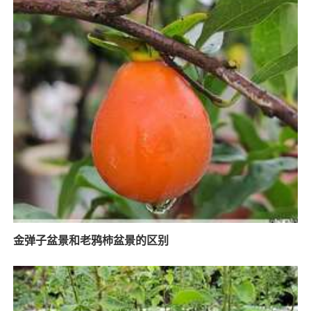
金弹子盆景和老鸦柿盆景的区别