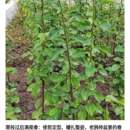
寒枝过后满是春：修剪定型、蟠扎整姿，老鸦柿盆景的春