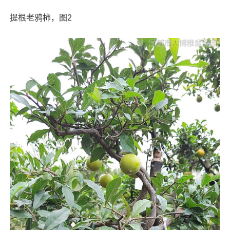
提根老鸦柿，图2