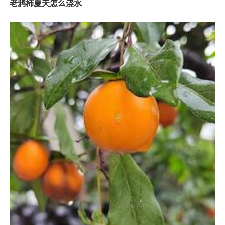
老鸦柿夏天怎么浇水