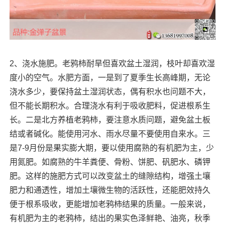
2、浇水施肥。老鸦柿耐旱但喜欢盆土湿润，枝叶却喜欢湿
度小的空气。水肥方面，一是到了夏季生长高峰期，无论
浇水多少，要保持盆土湿润状态，偶有积水也问题不大，
但不能长期积水。合理浇水有利于吸收肥料，促进根系生
长。二是北方养植老鸦柿，要注意水质问题，避免盆土板
结或者碱化。能使用河水、雨水尽量不要使用自来水。三
是7-9月份是果实膨大期，要以使用腐熟的有机肥为主，少
用氮肥。如腐熟的牛羊粪便、骨粉、饼肥、矾肥水、磷钾
肥。这样的施肥方式可以改变盆土的缝隙结构，增强土壤
肥力和通透性，增加土壤微生物的活跃性，还能肥效持久
便于根系吸收，更能增加老鸦柿结果的质量。一般来说，
有机肥为主的老鸦柿，结出的果实色泽鲜艳、油亮，秋季