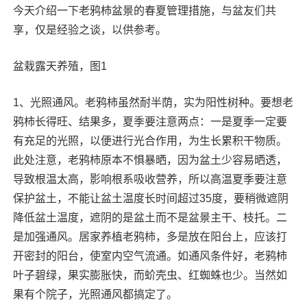
今天介绍一下老鸦柿盆景的春夏管理措施，与盆友们共
享，仅是经验之谈，以供参考。
盆栽露天养殖，图1
1、光照通风。老鸦柿虽然耐半荫，实为阳性树种。要想老
鸦柿长得旺、结果多，夏季要注意两点：一是夏季一定要
有充足的光照，以便进行光合作用，为生长累积干物质。
此处注意，老鸦柿原本不惧暴晒，因为盆土少容易晒透，
导致根温太高，影响根系吸收营养，所以高温夏季要注意
保护盆土，不能让盆土温度长时间超过35度，要稍微遮阴
降低盆土温度，遮阴的是盆土而不是盆景主干、枝托。二
是加强通风。居家养植老鸦柿，多是放在阳台上，应该打
开密封的阳台，使室内空气流通。如通风条件好，老鸦柿
叶子碧绿，果实膨胀快，而蚧壳虫、红蜘蛛也少。当然如
果有个院子，光照通风都搞定了。