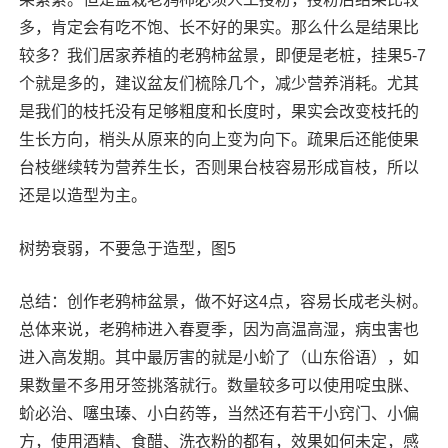
多，肯定会有吃不饱、长不好的果实。那么什么是结果比
较多？我们居家养植的老鸦柿盆景，即便是老桩，挂果5-7
个就是多的，建议盆友们梳除几个，减少营养消耗。尤其
是我们的枝托没有足够粗度和长度时，果实会改变枝托的
生长方向，梢头从原来的向上变为向下。疏果后还能使果
台枝继续转为营养生长，否则果台枝容易形成盲枝，所以
还是以造型为主。
树势衰弱，不要急于造型，图5
总结：创作老鸦柿盆景，做不好这4点，容易长成老头树。
总体来说，老鸦柿进入春夏季，因为高温高湿，病虫害也
进入高发期。其中最厉害的就是小蚧了（山东俗语），如
果数量不多用牙签挑落就行。数量较多可以使用啶虫脒、
蚧必治、噻虫瑧、小白药等，当然还有若干小窍门、小偏
方，使用酒精、食醋、洗衣粉的都有，效果如何未定，感