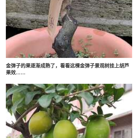
金弹子的果逐渐成熟了，看看这棵金弹子景观树挂上胡芦
果效……