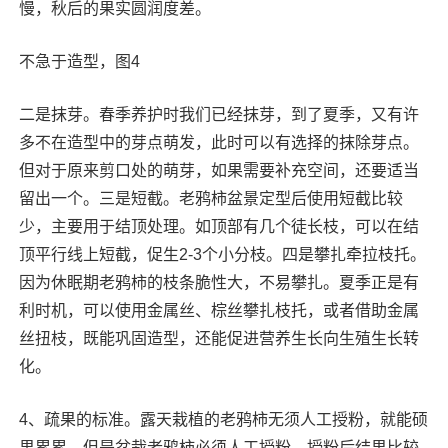
慢，秋后的果实圆润度差。
不急于造型，图4
二是抹芽。春季养护时我们已经抹芽，到了夏季，又有许
多不在造型中的芽点萌发，此时可以有选择的抹除芽点。
但对于原来剪口处的萌芽，如果需要补充空间，还要适当
留出一个。三是短截。老鸦柿盆景定型后使用短截比较
少，主要用于结顶处理。如顶部有几个徒长枝，可以在结
顶平行线上短截，促生2-3个小分枝。四是攀扎牵拉枝托。
因为休眠期老鸦柿的枝条脆性大，不易攀扎。夏季正是有
利时机，可以使用金属丝、棕丝攀扎枝托，或者借助金属
丝扭枝，既能巩固造型，还能促进营养生长向生殖生长转
化。
4、疏果的标准。露天栽植的老鸦柿无须人工授粉，就能硕
果累累。但是盆栽老鸦柿必须人工授粉，授粉后结果比较