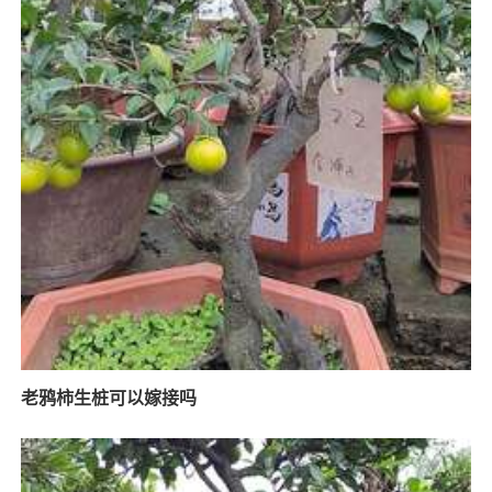
老鸦柿生桩可以嫁接吗