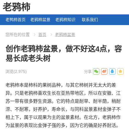
老鸦柿
老鸭柿首页
老鸦柿盆景
老鸦柿知识
联系我们
您所在的位置
首页
老鸦柿盆景
创作老鸦柿盆景，做不好这4点，容
易长成老头树
浏览
(2,975)
老鸦柿本是柿科的果树品种，与其它柿树并无太大的差
异。只是老鸦柿喜欢生长在亚热带地区，所以在安徽、江
苏一带有很多野生资源。它的特点是耐旱、耐半荫，稍耐
涝、不耐寒，好养护，寿命长，与同科盆景素材金弹子不
相上下，属于以观果为主的盆景素材。在北方，老鸦柿作
为盆景的表现比金弹子强的多，因为它的确是好养耐活。