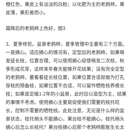
橙红色，果皮上有淡淡的白粉；以化肥为主的老鸦柿，果
皮薄，果形差而小。
霜降后的老鸦柿上色好，图3
3、夏季修剪。盆景老鸦柿，夏季管理中主要有三个方面。
一是摘心。适应摘心的情况有，定型后的老鸦柿，如果萌
发徒长枝，位置合理，可以使用摘心促使萌发二次枝，秋
季形成花芽，这样来年春天能够开花结果；没有完全定型
的老鸦柿，要看看徒长枝位置，如果位置合适就做为打孔
穿枝的预备枝，如果位置不合适，可以留作牺牲枝养根长
枝；如果是定植1-2年的小盆景，此时应以造型为主，结果
的事情不考虑。使用摘心主要是促使我们需要的枝托旺
长，控制不需要的牺牲枝。此处注意，无论是什么样的盆
景状态，枝托梢头不能摘心，果台枝不能摘心。枝托梢头
摘心后怎么长枝托？果台枝摘心后那个老鸦柿膨胀生长太