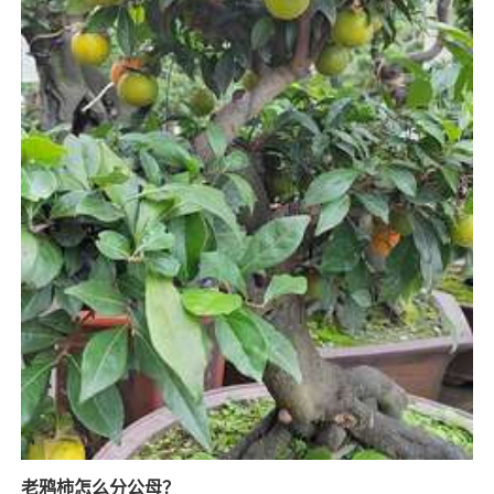
老鸦柿怎么分公母？