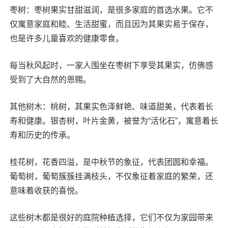
枣树：枣树果实甘甜滋润，是很多家庭的首选水果。它不
仅寓意家庭和睦、生活甜蜜，而且因为其果实易于保存，
也是许多儿童喜欢的健康零食。
每当秋风起时，一家人围坐在枣树下享受其果实，仿佛感
受到了大自然的恩赐。
其他树木：桃树，其果实色泽鲜艳、味道甜美，代表着长
寿和健康。银杏树，叶片金黄，被誉为“活化石”，寓意着长
寿和历史的传承。
桂花树，花香四溢，是中秋节的象征，代表团圆和幸福。
葡萄树，葡萄簇簇挂满枝头，不仅象征着家庭的繁荣，还
意味着收获的喜悦。
这些树木都是很好的庭院种植选择，它们不仅为家园带来