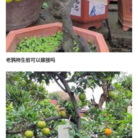
老鸦柿生桩可以嫁接吗