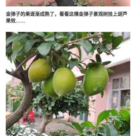
金弹子的果逐渐成熟了，看看这棵金弹子景观树挂上胡芦
果效……