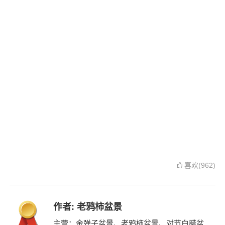
喜欢(962)
作者:
老鸦柿盆景
主营：金弹子盆景、老鸦柿盆景、对节白腊盆