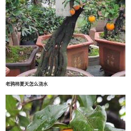
老鸦柿夏天怎么浇水