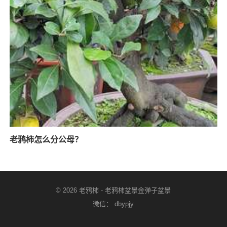
老鸦柿怎么分公母？
© 2026
老鸦柿
-
老鸦柿盆景金弹子盆景
微信： dbypjy