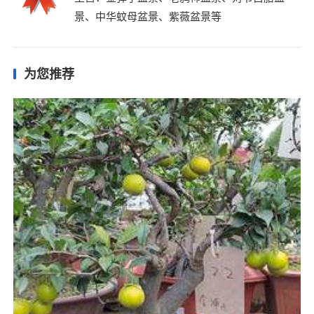
景、中华蚊母盆景、紫薇盆景等
为您推荐