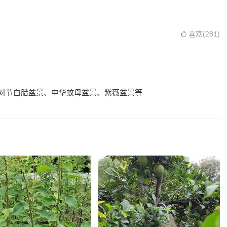
喜欢(281)
对节白腊盆景、中华蚊母盆景、紫薇盆景等