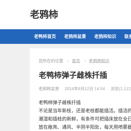
老鸦柿
老鸭柿首页
老鸦柿盆景
老鸦柿知识
联
您所在的位置
首页
老鸦柿知识
老鸭柿弹子雌株扦插
老鸦柿盆景
2014年8月12日 14:54
浏览
(1,112
老鸭柿弹子雌株扦插
不论是当年新枝，还是老枝都能插活。插活
潮湿和插枝的新鲜，有条件可把插床放在全
放在敞亮、通风、半阴半阳处，每天用喷雾