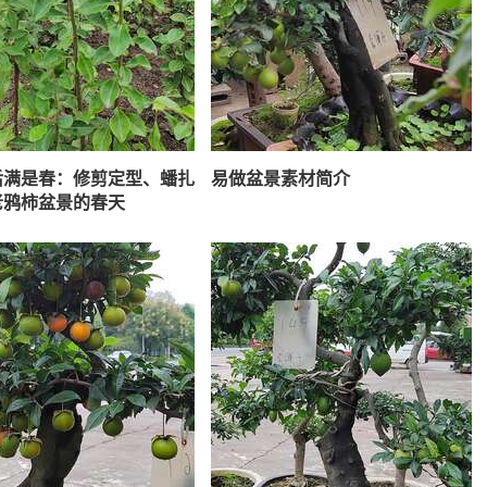
后满是春：修剪定型、蟠扎
易做盆景素材简介
老鸦柿盆景的春天