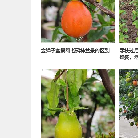
金弹子盆景和老鸦柿盆景的区别
寒枝过
整姿，