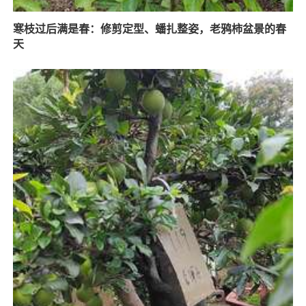
寒枝过后满是春：修剪定型、蟠扎整姿，老鸦柿盆景的春
天