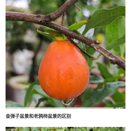
金弹子盆景和老鸦柿盆景的区别