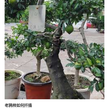
老鸦柿如何扦插