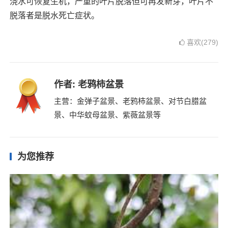
浇水可恢复生机，严重的叶片脱落但可再发新芽，叶片不
脱落者是脱水死亡症状。
喜欢(279)
作者:
老鸦柿盆景
主营：金弹子盆景、老鸦柿盆景、对节白腊盆
景、中华蚊母盆景、紫薇盆景等
为您推荐