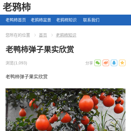
老鸦柿
老鸭柿首页
老鸦柿盆景
老鸦柿知识
联系我们
您所在的位置
首页
老鸦柿知识
老鸭柿弹子果实欣赏
浏览
(1,093)
老鸭柿弹子果实欣赏