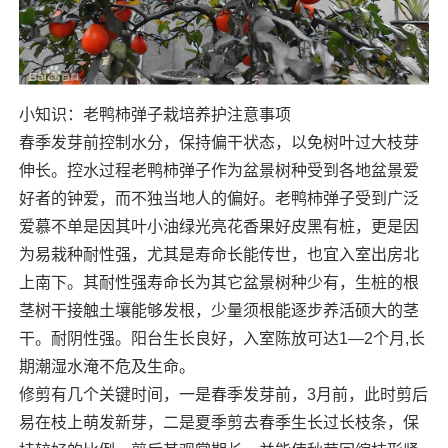
小知识：老鸭柿弹子栽培养护注意事项
春季发芽前控制水分，保持偏干状态，以免树叶过大枝芽
伸长。控水过程老鸭柿弹子作为盆景树种受到各地盆景爱
好者的钟爱，而不独当地人的偏好。老鸭柿弹子受到广泛
爱慕不单是因其叶小油绿光亮花香果好皮黑有桩，更是因
为易栽种耐性强，尤其是寿命长能传世，也宜入室出房北
上南下。其耐性强寿命长为其它盆景树种少有，生桩的根
茎树干接触土壤能够发根，少量须根能逐步养活硕大的茎
干。耐阴性强。阳台生长良好，入室陈放可达1—2个月,长
期潮湿水淹不危及生命。
修剪有几个关键时间，一是春季发芽前，3月前，此时剪后
易在枝上萌发新芽，二是夏季剪去春季生长过长枝条，保