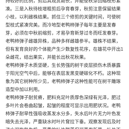
持较好的比例，剪后其观赏期长，并能使秋芽回缩枝形紧
凑。三是入秋待枝增粗剪后孕育春芽，秋剪注意保留结果
小枝，以利雌株结果。抓住三个修剪的关键时间，可使树
型枝式紧凑完美。而冷地型老鸭柿弹子每年主要是发春
芽，必须在中秋前缩剪，才易孕育新芽过冬而旺发春芽。
老鸭柿弹子雌雄异株，品种多样雌雄参半。雄株不结果，
但有发育良好的个体能产生少数复性花序，在雄花中开出1
朵雌花，结出果实，并能长出秋花秋果。
老鸭柿弹子木质坚硬，生长势强的树干皮层损伤木质暴露
于阳光空气中后，能够在表层发黑变硬碳化不朽。这种现
象为其它树种所少见，老鸭柿弹子这种性能可在树干雕琢
造型中加以利用。
老鸭柿弹子耐贫瘠，肥料充足叶质厚色深绿有光泽，肥过
多叶片会卷曲起皱，起皱的程度可显示出用肥状况。老鸭
柿弹子耐旱性强吸收蒸发水分多，失水后叶片无力叶色发
暗失去光泽，严重缺水时叶片耷拉下垂。观察发现后及时