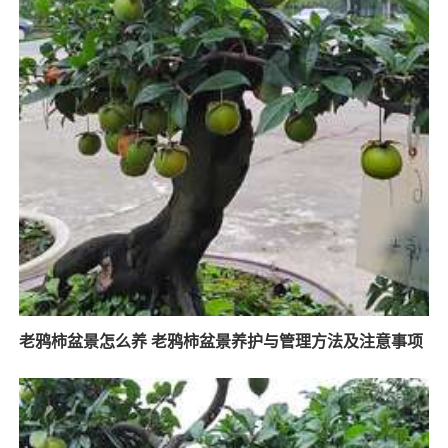
老鸦柿盆景怎么养 老鸦柿盆景养护与管理方法及注意事项