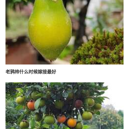
老鸦柿什么时候嫁接最好