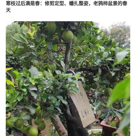
寒枝过后满是春：修剪定型、蟠扎整姿，老鸦柿盆景的春
天