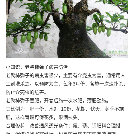
小知识：老鸭柿弹子病害防治
老鸭柿弹子的病虫害很少，主要有介壳虫为害，通常用人
工刷洗杀之。以预防为主，每年3月份，各施一次速扑杀，
防止介壳虫的危害。
老鸭柿弹子喜肥，开春后施一次水肥，薄肥勤施。
其比例为：肥一份，水9－10份，花期、伏天、冬季不施
肥，这样管理可保花多，果满枝头。
合理修剪，改善通风透光条件；氮、磷、钾肥料合理搭