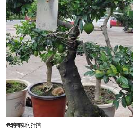
老鸦柿如何扦插