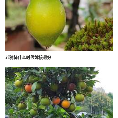
老鸦柿什么时候嫁接最好