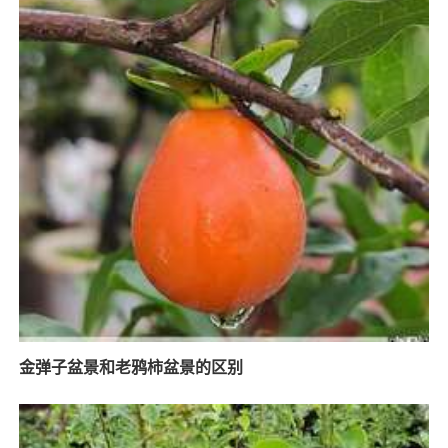
金弹子盆景和老鸦柿盆景的区别