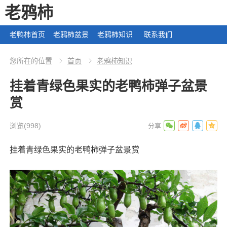
老鸦柿
老鸭柿首页
老鸦柿盆景
老鸦柿知识
联系我们
您所在的位置
首页
老鸦柿知识
挂着青绿色果实的老鸭柿弹子盆景
赏
浏览
(998)
挂着青绿色果实的老鸭柿弹子盆景赏