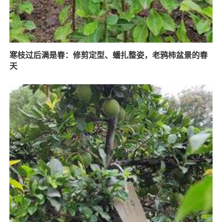
寒枝过后满是春：修剪定型、蟠扎整姿，老鸦柿盆景的春
天