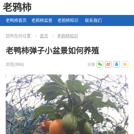
老鸦柿
老鸭柿首页
老鸦柿盆景
老鸦柿知识
联系我们
您所在的位置
首页
老鸦柿知识
老鸭柿弹子小盆景如何养殖
浏览
(886)