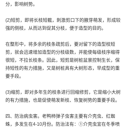
分，影响树势。
(2)短剪，即将长枝短截，刺激剪口下的腋芽萌发，形成较
强的侧枝，从而达到促其分枝，便于造型的目的。
在整形中，将多余的枝条疏剪后，要对留下的造型枝短
剪，就会迅速增加造型的分枝级数，并能使每级枝序缩得
很短，不拉长枝条。因此，短剪是树桩盆景控制生长，保
持短性的有力措施，又是树桩具有大树形态，早成型的重
要手段。
(3)缩剪，即对多年生的枝条进行回缩修剪，它是缩小大树
的有力措施，也是促使萌发新枝、恢复树势的重要手段。
四、防治病虫害。老鸭柿弹子虫害主要有介壳虫、红蜘
蛛，多发生在4-10月份。防治法有：①介壳虫宜在冬季喷