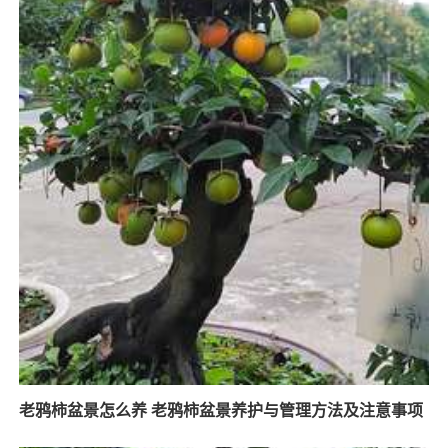
老鸦柿盆景怎么养 老鸦柿盆景养护与管理方法及注意事项