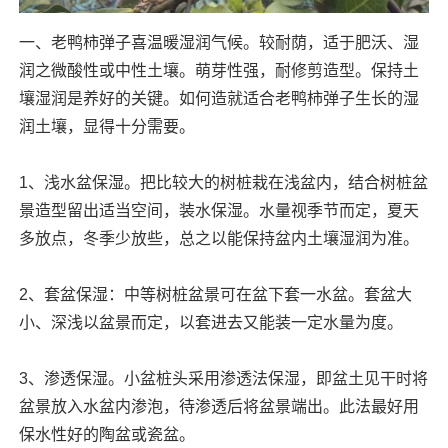
一、老鸭柿弹子喜温暖湿润气候。较耐荫，适于肥沃、湿
润之微酸性或中性土壤。萌芽性强，耐修剪造型。保持土
壤湿润是养好的关键。如何造就适合老鸭柿弹子生长的湿
润土壤，显得十分需要。
1、浅水盆保湿。把比较大的树桩栽在浅盆内，结合树桩盆
景造型留出适当空间，装水保湿。水量视季节而定，夏天
多放点，冬季少放些，总之以能保持盆内土壤湿润为准。
2、套盆保湿：中等树桩盆景可在盆下套一水盆。套盆大
小、深浅以盆景而定，以套进去又能装一定水量为度。
3、渗透保湿。小盆桩头采用渗透法保湿，即盆土见干时将
盆景放入水盆内渗泡，待渗透后将盆景端出。此法最好用
保水性好的陶盆或瓷盆。