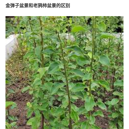
金弹子盆景和老鸦柿盆景的区别