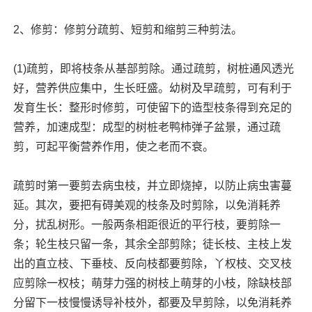
2、修剪：修剪分疏剪、短剪和缩剪三种剪法。
(1)疏剪，即将枝条从基部剪除。通过疏剪，树桩通风透光
好，营养供应集中，生长旺盛。幼树及早疏剪，可有利于
发育生长：整形时修剪，可使留下的造型枝条得到充足的
营养，加速成型：成型的树桩老鸭柿弹子盆景，通过疏
剪，可起平衡营养作用，使之老而不衰。
疏剪时第一要剪去病虫枝，并立即烧掉，以防止病虫害蔓
延。其次，要把有碍美观的枝条及时剪除，以免消耗养
分，扰乱树形。一般两条相距很近的平行枝，要剪除一
条；轮生枝只留一条，其余全部剪除；徒长枝、主枝上发
出的直立枝、下垂枝、反向枝都要剪除，丫权枝、交叉枝
应剪除一权枝；萌芽力强的树枝上萌芽的小枝，除缺枝部
分留下一枝慢慢诱导补枝外，都要及早剪除，以免消耗养