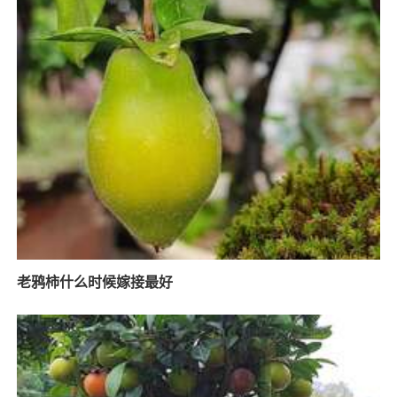
老鸦柿什么时候嫁接最好