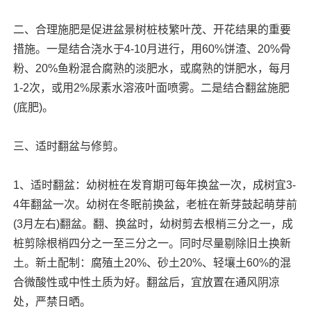
二、合理施肥是促进盆景树桩枝繁叶茂、开花结果的重要
措施。一是结合浇水于4-10月进行，用60%饼渣、20%骨
粉、20%鱼粉混合腐熟的淡肥水，或腐熟的饼肥水，每月
1-2次，或用2%尿素水溶液叶面喷雾。二是结合翻盆施肥
(底肥)。
三、适时翻盆与修剪。
1、适时翻盆：幼树桩在发育期可每年换盆一次，成树宜3-
4年翻盆一次。幼树在冬眠前换盆，老桩在新芽鼓起萌芽前
(3月左右)翻盆。翻、换盆时，幼树剪去根梢三分之一，成
桩剪除根梢四分之一至三分之一。同时尽量剔除旧土换新
土。新土配制：腐殖土20%、砂土20%、轻壤土60%的混
合微酸性或中性土质为好。翻盆后，宜放置在通风阴凉
处，严禁日晒。