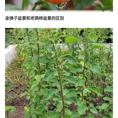
金弹子盆景和老鸦柿盆景的区别