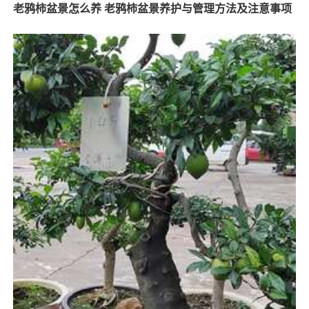
老鸦柿盆景怎么养 老鸦柿盆景养护与管理方法及注意事项