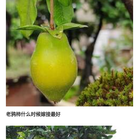
老鸦柿什么时候嫁接最好