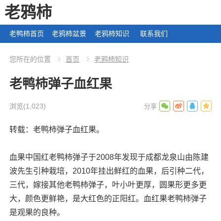
老鸦柿
老鸭柿首页
老鸦柿盆景
老鸦柿知识
联系我们
您所在的位置
首页
老鸦柿知识
老鸭柿弹子血红果
浏览
(1,023)
转载：老鸭柿弹子血红果。
血果中国红老鸭柿弹子于2008年发现于成都龙泉山由陈建
波先生引种栽培，2010年挂出鲜红的血果，后引种二代，
三代，嫁接其他老鸭柿弹子，叶小叶更厚，圆果形更多更
大，颜色更鲜艳，是大红色的正阳红。血红果老鸭柿弹子
是观果的良种。