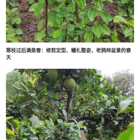
寒枝过后满是春：修剪定型、蟠扎整姿，老鸦柿盆景的春
天