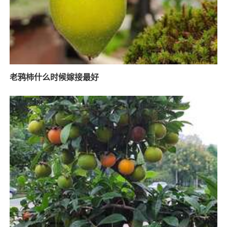
老鸦柿什么时候嫁接最好