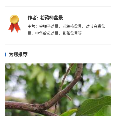
作者:
老鸦柿盆景
主营：金弹子盆景、老鸦柿盆景、对节白腊盆
景、中华蚊母盆景、紫薇盆景等
为您推荐