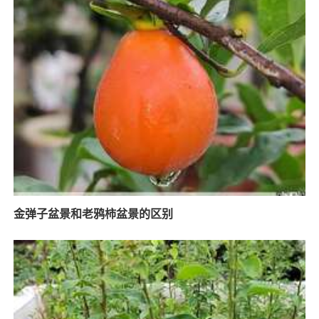
金弹子盆景和老鸦柿盆景的区别