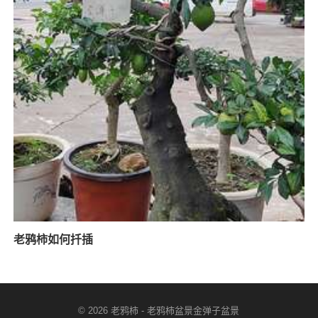
老鸦柿如何扦插
© 2026
老鸦柿
-
老鸦柿盆景金弹子盆景