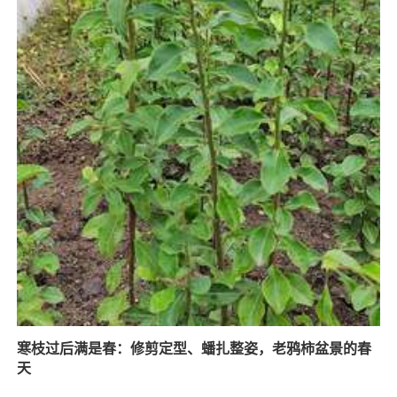
寒枝过后满是春：修剪定型、蟠扎整姿，老鸦柿盆景的春
天