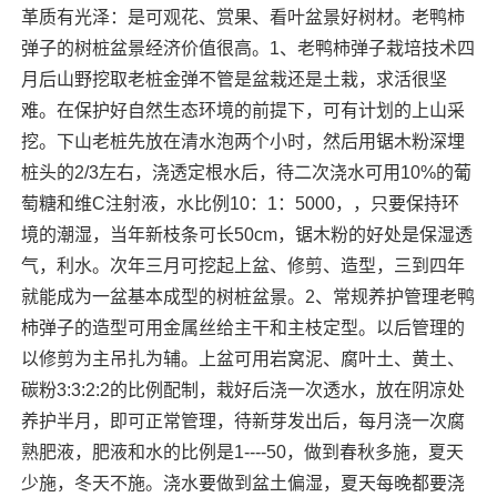
革质有光泽：是可观花、赏果、看叶盆景好树材。老鸭柿
弹子的树桩盆景经济价值很高。1、老鸭柿弹子栽培技术四
月后山野挖取老桩金弹不管是盆栽还是土栽，求活很坚
难。在保护好自然生态环境的前提下，可有计划的上山采
挖。下山老桩先放在清水泡两个小时，然后用锯木粉深埋
桩头的2/3左右，浇透定根水后，待二次浇水可用10%的葡
萄糖和维C注射液，水比例10：1：5000，，只要保持环
境的潮湿，当年新枝条可长50cm，锯木粉的好处是保湿透
气，利水。次年三月可挖起上盆、修剪、造型，三到四年
就能成为一盆基本成型的树桩盆景。2、常规养护管理老鸭
柿弹子的造型可用金属丝给主干和主枝定型。以后管理的
以修剪为主吊扎为辅。上盆可用岩窝泥、腐叶土、黄土、
碳粉3:3:2:2的比例配制，栽好后浇一次透水，放在阴凉处
养护半月，即可正常管理，待新芽发出后，每月浇一次腐
熟肥液，肥液和水的比例是1----50，做到春秋多施，夏天
少施，冬天不施。浇水要做到盆土偏湿，夏天每晚都要浇