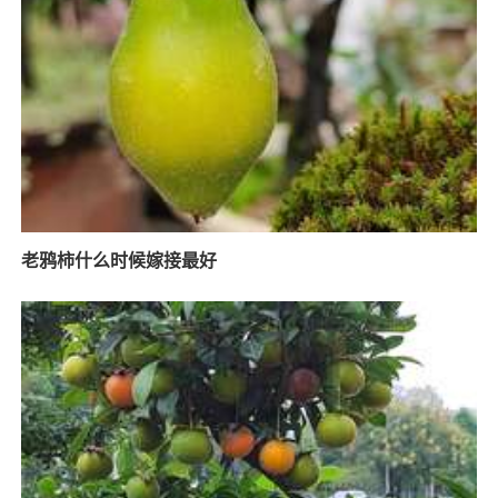
老鸦柿什么时候嫁接最好