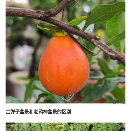
金弹子盆景和老鸦柿盆景的区别