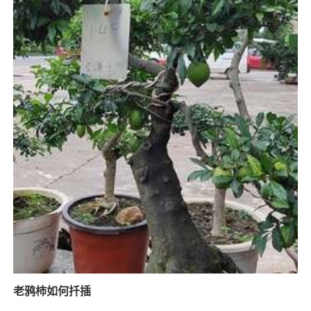
老鸦柿如何扦插