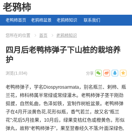
老鸦柿
老鸭柿首页
老鸦柿盆景
老鸦柿知识
联系我们
您所在的位置
首页
老鸦柿知识
四月后老鸭柿弹子下山桩的栽培养
护
浏览
(1,034)
老鸭柿弹子，学名Diospyrosarmata，别名瓶兰、剌柿、瓶
兰花，柿科柿属半常绿或常绿灌木。老鸭柿弹子茎干刚劲
挺拔，自然虬曲，色泽如铁，宜制作树桩盆景。老鸭柿弹
子在4月开淡黄色花,花形似瓶，香气若兰，故又名“瓶兰
花”;花后5月挂果，10月后，绿果变桔红色或橙黄色，形似
弹丸，故称“老鸭柿弹子”，果至翌春经久不落;叶面深绿色,