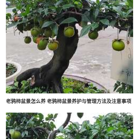
老鸦柿盆景怎么养 老鸦柿盆景养护与管理方法及注意事项