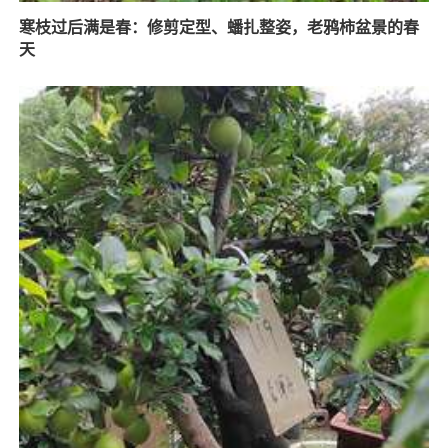
寒枝过后满是春：修剪定型、蟠扎整姿，老鸦柿盆景的春
天