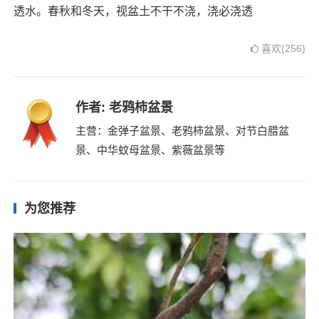
透水。春秋和冬天，视盆土不干不浇，浇必浇透
喜欢(256)
作者:
老鸦柿盆景
主营：金弹子盆景、老鸦柿盆景、对节白腊盆
景、中华蚊母盆景、紫薇盆景等
为您推荐