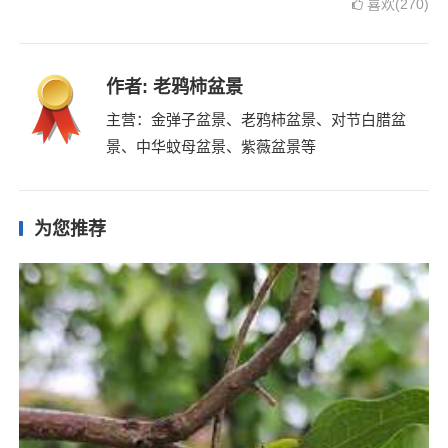
喜欢(270)
作者:
老鸦柿盆景
主营：金弹子盆景、老鸦柿盆景、对节白腊盆
景、中华蚊母盆景、紫薇盆景等
为您推荐