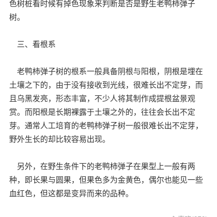
色树桩看时候有掉色现象来判断是否是野生老鸭柿弹子
树。
三、看根系
老鸭柿弹子树的根系一般具备阴根与阳根，阴根是埋在
土壤之下的，由于没有接收到光线，很难长出不定芽，而
且乌黑发亮，形态丰富，不少人将其制作成提根盆景观
赏。而阳根是长期裸露于土壤之外的，往往会长出不定
芽。通常人工培育的老鸭柿弹子树一般很难长出不定芽，
野外生长的却比较容易出现。
另外，在野生条件下的老鸭柿弹子在果型上一般有两
种，即长果与圆果，但果色多为金黄色，偶尔也能见一些
血红色，但这都是变异而来的品种。