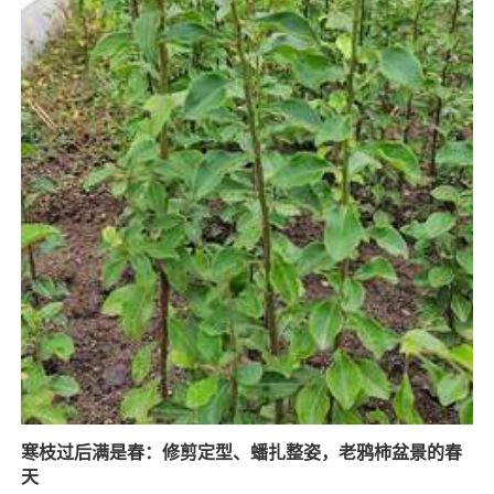
寒枝过后满是春：修剪定型、蟠扎整姿，老鸦柿盆景的春
天