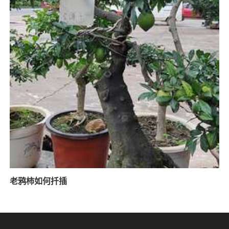
老鸦柿如何扦插