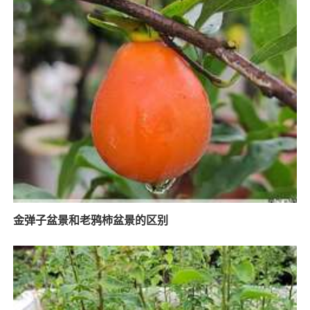
金弹子盆景和老鸦柿盆景的区别