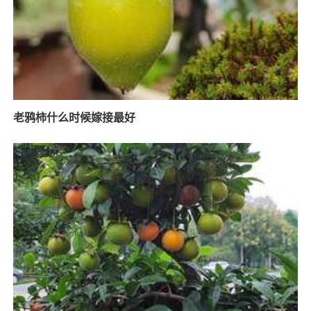
老鸦柿什么时候嫁接最好