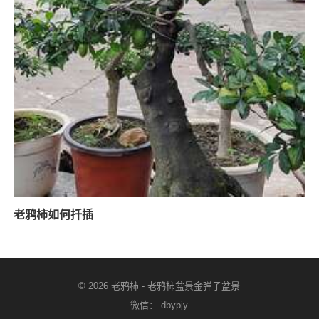
老鸦柿如何扦插
© 2026
老鸦柿
-
老鸦柿盆景金弹子盆景
微信： dbypjy