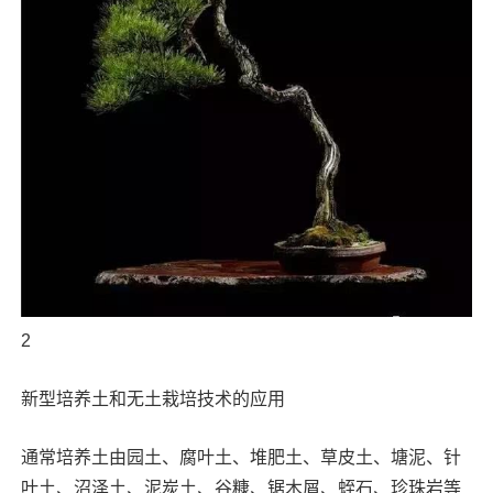
2
新型培养土和无土栽培技术的应用
通常培养土由园土、腐叶土、堆肥土、草皮土、塘泥、针
叶土、沼泽土、泥炭土、谷糠、锯木屑、蛭石、珍珠岩等