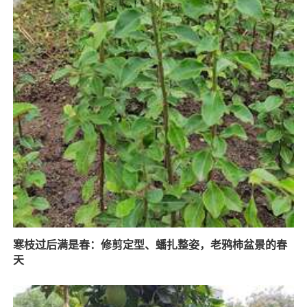
寒枝过后满是春：修剪定型、蟠扎整姿，老鸦柿盆景的春
天