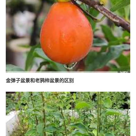
金弹子盆景和老鸦柿盆景的区别