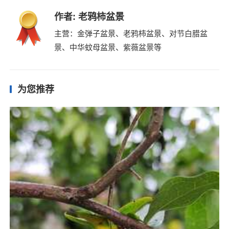
作者:
老鸦柿盆景
主营：金弹子盆景、老鸦柿盆景、对节白腊盆
景、中华蚊母盆景、紫薇盆景等
为您推荐