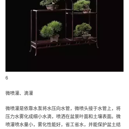
6
微喷灌、滴灌
微喷灌是依靠水泵将水压向水管，微喷头接于水管上，将
压力水雾化成细小水滴，喷洒在盆景叶面和土壤表面。微
喷灌喷水量小，雾化性能好，省工省水，并能保护盆土结