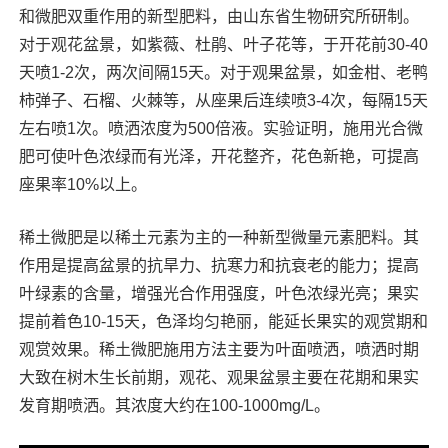
和微肥双重作用的新型肥料，由山东省生物研究所研制。
对于观花盆景，如紫薇、杜鹃、叶子花等，于开花前30-40
天喷1-2次，两次间隔15天。对于观果盆景，如金柑、老鸭
柿弹子、石榴、火棘等，从座果后连续喷3-4次，每隔15天
左右喷1次。喷洒浓度为500倍液。实验证明，施用光合微
肥可使叶色浓绿而有光泽，开花整齐，花色新艳，可提高
座果率10%以上。
稀土微肥是以稀土元素为主的一种新型微量元素肥料。其
作用是提高盆景的抗旱力、抗寒力和抗衰老的能力；提高
叶绿素的含量，增强光合作用强度，叶色浓绿光亮；果实
提前着色10-15天，色泽均匀艳丽，能延长果实的观赏期和
观赏效果。稀土微肥施用方法主要为叶面喷洒，喷洒时期
大致在树木生长前期，观花、观果盆景主要在花期和果实
发育期喷洒。其浓度大约在100-1000mg/L。