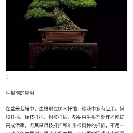
1
生根剂的应用
在盆景栽培中，生根剂在树木扦插、移栽中多有应用。嫩
枝扦插、硬枝扦插、粗枝扦插，都要用生根剂处理才能提
高成活率，尤其是粗枝扦插和难生根树种的扦插，不用一